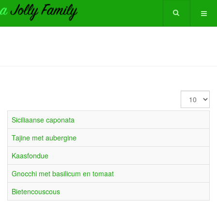
Toon
#
Siciliaanse caponata
Ta­ji­ne met au­ber­gi­ne
Kaasfondue
Gnoc­chi met ba­si­li­cum en to­maat
Bie­ten­cous­cous